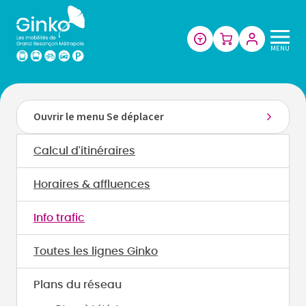
Les
MENU
mobilités
de
Grand
Besançon
Ouvrir le menu Se déplacer
Métropole
Calcul d'itinéraires
Horaires & affluences
Info trafic
Toutes les lignes Ginko
Plans du réseau