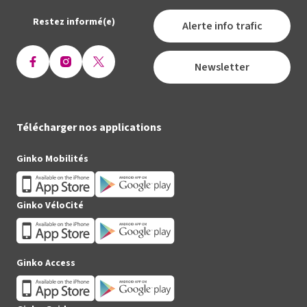
Restez informé(e)
Alerte info trafic
Newsletter
Ouvrir
Ouvrir
Ouvrir
la
la
la
page
page
page
Facebook
Instagram
X
Télécharger nos applications
(Twitter)
Ginko Mobilités
Ginko VéloCité
Ginko Access