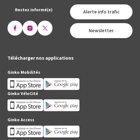
Restez informé(e)
Alerte info trafic
Newsletter
Ouvrir
Ouvrir
Ouvrir
la
la
la
page
page
page
Facebook
Instagram
X
Télécharger nos applications
(Twitter)
Ginko Mobilités
Ginko VéloCité
Ginko Access