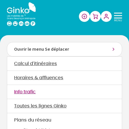
Les
MENU
mobilités
de
Grand
Besançon
Ouvrir le menu Se déplacer
Métropole
Calcul d'itinéraires
Horaires & affluences
Info trafic
Toutes les lignes Ginko
Plans du réseau