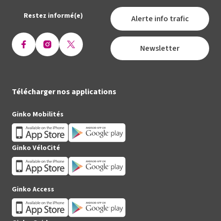
Restez informé(e)
Alerte info trafic
Newsletter
Ouvrir
Ouvrir
Ouvrir
la
la
la
page
page
page
Facebook
Instagram
X
Télécharger nos applications
(Twitter)
Ginko Mobilités
Ginko VéloCité
Ginko Access