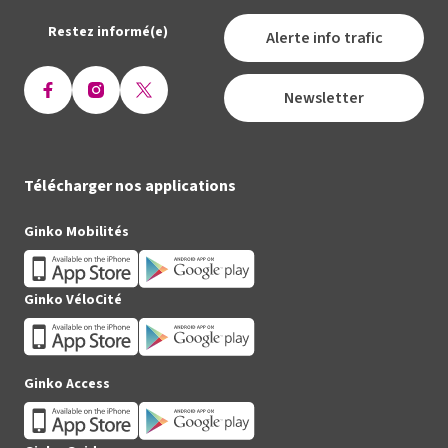
Restez informé(e)
Alerte info trafic
Newsletter
Ouvrir
Ouvrir
Ouvrir
la
la
la
page
page
page
Facebook
Instagram
X
Télécharger nos applications
(Twitter)
Ginko Mobilités
Ginko VéloCité
Ginko Access