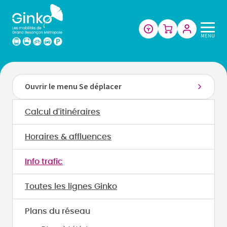
Les
MENU
mobilités
de
Grand
Besançon
Ouvrir le menu Se déplacer
Métropole
Calcul d'itinéraires
Horaires & affluences
Info trafic
Toutes les lignes Ginko
Plans du réseau