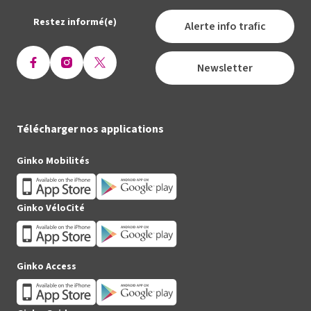
Restez informé(e)
Alerte info trafic
Newsletter
Ouvrir
Ouvrir
Ouvrir
la
la
la
page
page
page
Facebook
Instagram
X
Télécharger nos applications
(Twitter)
Ginko Mobilités
Ginko VéloCité
Ginko Access