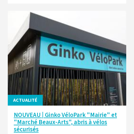
ACTUALITÉ
NOUVEAU | Ginko VéloPark "Mairie" et
"Marché Beaux-Arts", abris à vélos
sécurisés