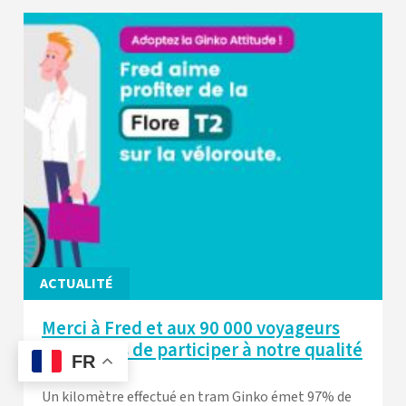
ACTUALITÉ
Merci à Fred et aux 90 000 voyageurs
quotidiens de participer à notre qualité
FR
de vie !
Un kilomètre effectué en tram Ginko émet 97% de