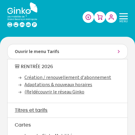
Les
MENU
mobilités
de
Grand
Besançon
Ouvrir le menu Tarifs
Métropole
🎒 RENTRÉE 2026
Création / renouvellement d'abonnement
Adaptations & nouveaux horaires
(Re)découvrir le réseau Ginko
Titres et tarifs
Cartes