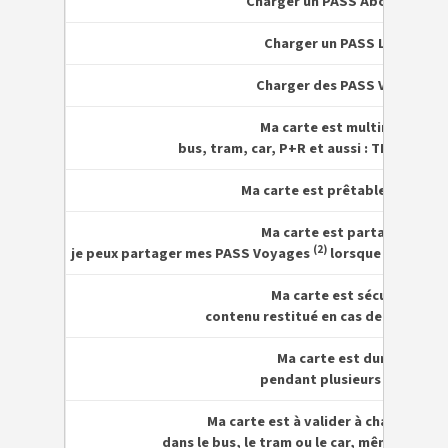
Charger un PASS Abonnement
Charger un PASS Liberté
Charger des PASS Voyages
Ma carte est multimodale
bus, tram, car, P+R et aussi : TER,
VéloCi
Ma carte est prêtable / cédabl
Ma carte est partageable
(2)
je peux partager mes PASS Voyages
lorsque je voyag
Ma carte est sécurisée
contenu restitué en cas de perte ou 
Ma carte est durable
pendant plusieurs années
Ma carte est à valider à chaque mo
dans le bus, le tram ou le car, même en co