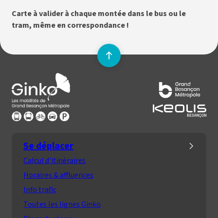
Carte à valider à chaque montée dans le bus ou le
tram, même en correspondance !
Remonter
en
Lien
haut
vers
de
la
la
page
page
d'accueil
Se déplacer
Calcul d'itinéraires
Horaires & affluences
Info trafic
Toutes les lignes Ginko