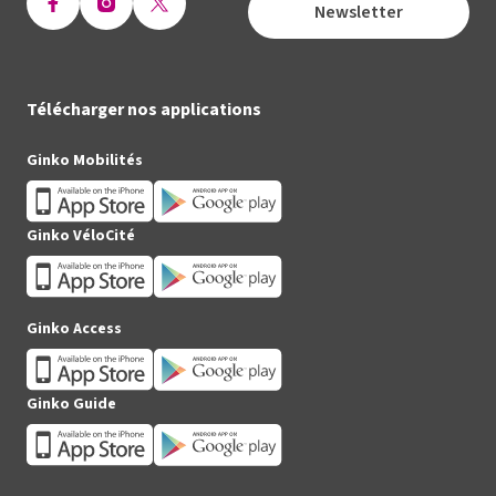
Newsletter
Ouvrir
Ouvrir
Ouvrir
la
la
la
page
page
page
Facebook
Instagram
X
Télécharger nos applications
(Twitter)
Ginko Mobilités
Ginko VéloCité
Ginko Access
Ginko Guide