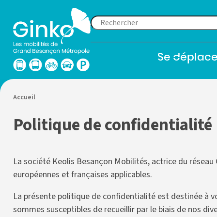
Les
Fermer
Se déplace
mobilités
Ouvrir
le
de
le
menu
Grand
sous-
menu
Besançon
Accueil
Métropole
Politique de confidentialité
La société Keolis Besançon Mobilités, actrice du résea
européennes et françaises applicables.
La présente politique de confidentialité est destinée à v
sommes susceptibles de recueillir par le biais de nos di