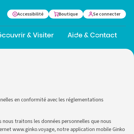
Accessibilité
Boutique
Se connecter
couvrir & Visiter
Aide & Contact
vrir
Ouvrir
le
ous-
sous-
enu
menu
nelles en conformité avec les réglementations
les nous traitons les données personnelles que nous
nternet www.ginko.voyage, notre application mobile Ginko