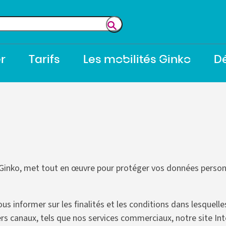
Soumettre
la
recherche
r
Tarifs
Les mobilités Ginko
Dé
Ouvrir
Ouvrir
Ou
le
le
le
sous-
sous-
s
menu
menu
m
u Ginko, met tout en œuvre pour protéger vos données person
ous informer sur les finalités et les conditions dans lesquel
vers canaux, tels que nos services commerciaux, notre site I