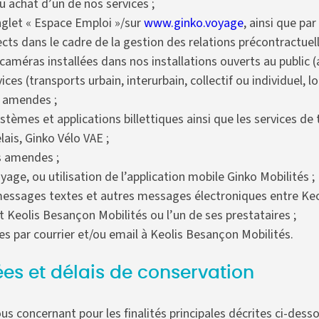
u achat d’un de nos services ;
nglet « Espace Emploi »/sur
www.ginko.voyage
, ainsi que pa
s dans le cadre de la gestion des relations précontractuelle
méras installées dans nos installations ouverts au public (
ices (transports urbain, interurbain, collectif ou individuel,
s amendes ;
ystèmes et applications billettiques ainsi que les services d
lais, Ginko Vélo VAE ;
s amendes ;
age, ou utilisation de l’application mobile Ginko Mobilités ;
 messages textes et autres messages électroniques entre Keo
Keolis Besançon Mobilités ou l’un de ses prestataires ;
es par courrier et/ou email à Keolis Besançon Mobilités.
ées et délais de conservation
ous concernant pour les finalités principales décrites ci-de