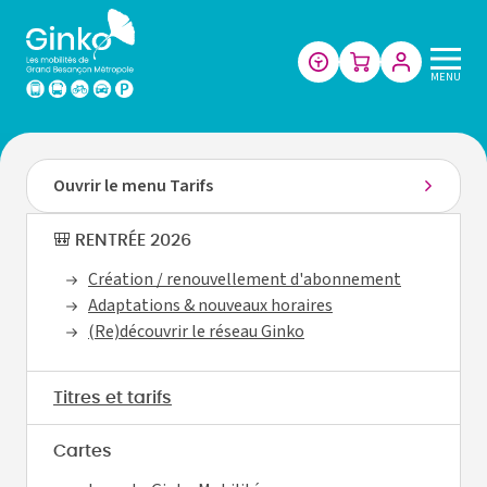
Les
MENU
mobilités
de
Grand
Besançon
Ouvrir le menu Tarifs
Métropole
🎒 RENTRÉE 2026
Création / renouvellement d'abonnement
Adaptations & nouveaux horaires
(Re)découvrir le réseau Ginko
Titres et tarifs
Cartes