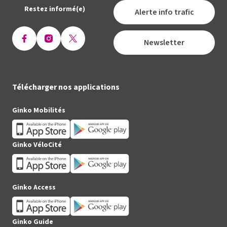
Restez informé(e)
Alerte info trafic
Newsletter
Ouvrir
Ouvrir
Ouvrir
la
la
la
page
page
page
Facebook
Instagram
X
Télécharger nos applications
(Twitter)
Ginko Mobilités
Ginko VéloCité
Ginko Access
Ginko Guide