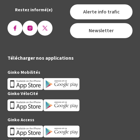
Restez informé(e)
Alerte info trafic
Newsletter
Ouvrir
Ouvrir
Ouvrir
la
la
la
page
page
page
Facebook
Instagram
X
Télécharger nos applications
(Twitter)
Ginko Mobilités
Ginko VéloCité
Ginko Access