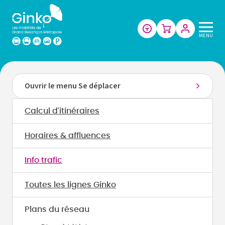
Les
MENU
mobilités
de
Grand
Besançon
Ouvrir le menu Se déplacer
Métropole
Calcul d'itinéraires
Horaires & affluences
Info trafic
Toutes les lignes Ginko
Plans du réseau