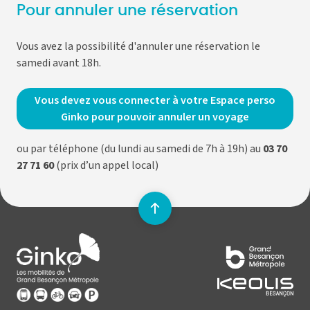
Pour annuler une réservation
Vous avez la possibilité d'annuler une réservation le
samedi avant 18h.
Vous devez vous connecter à votre Espace perso
Ginko pour pouvoir annuler un voyage
ou par téléphone (du lundi au samedi de 7h à 19h) au
03 70
27 71 60
(prix d’un appel local)
Remonter
en
Lien
haut
vers
de
la
la
page
page
d'accueil