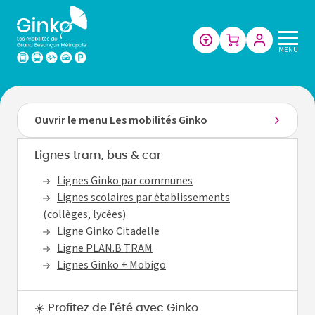
Les
MENU
mobilités
de
Grand
Besançon
Ouvrir le menu Les mobilités Ginko
Métropole
Lignes tram, bus & car
Lignes Ginko par communes
Lignes scolaires par établissements
(collèges, lycées)
Ligne Ginko Citadelle
Ligne PLAN.B TRAM
Lignes Ginko + Mobigo
☀️ Profitez de l'été avec Ginko