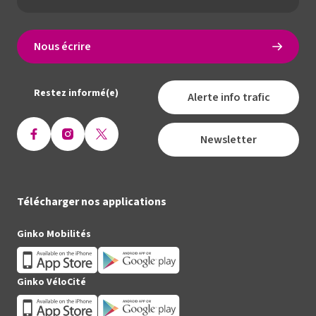
Nous écrire
Restez informé(e)
Alerte info trafic
Newsletter
Ouvrir
Ouvrir
Ouvrir
la
la
la
page
page
page
Facebook
Instagram
X
Télécharger nos applications
(Twitter)
Ginko Mobilités
Ginko VéloCité