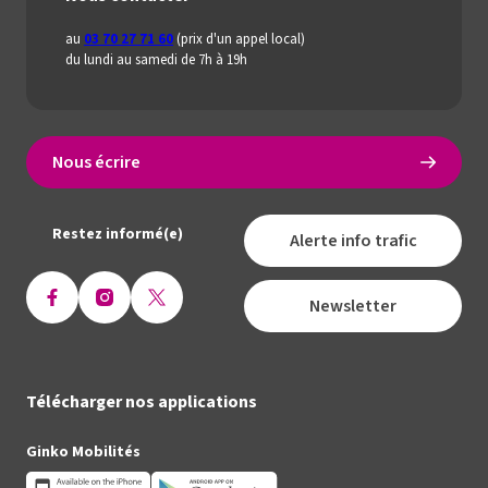
au
03 70 27 71 60
(prix d'un appel local)
du lundi au samedi de 7h à 19h
Nous écrire
Restez informé(e)
Alerte info trafic
Newsletter
Ouvrir
Ouvrir
Ouvrir
la
la
la
page
page
page
Facebook
Instagram
X
Télécharger nos applications
(Twitter)
Ginko Mobilités