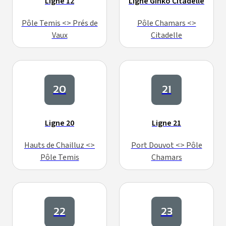
Ligne 12
Ligne Ginko Citadelle
Pôle Temis <> Prés de
Pôle Chamars <>
Vaux
Citadelle
20
21
Ligne 20
Ligne 21
Hauts de Chailluz <>
Port Douvot <> Pôle
Pôle Temis
Chamars
22
23