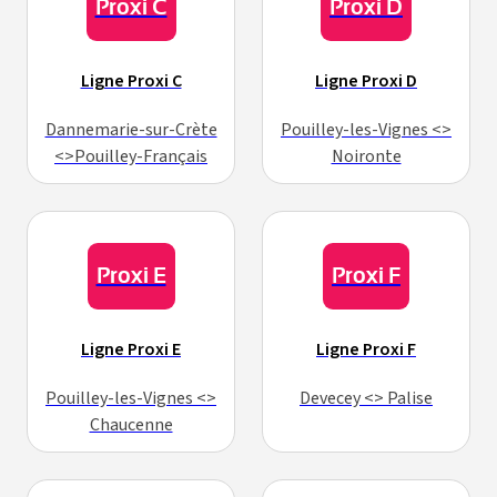
Proxi C
Proxi D
Ligne Proxi C
Ligne Proxi D
Dannemarie-sur-Crète
Pouilley-les-Vignes <>
<>Pouilley-Français
Noironte
Proxi E
Proxi F
Ligne Proxi E
Ligne Proxi F
Pouilley-les-Vignes <>
Devecey <> Palise
Chaucenne