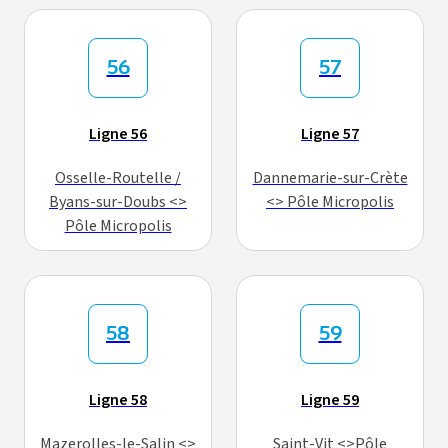
56
57
Ligne 56
Ligne 57
Osselle-Routelle /
Dannemarie-sur-Crète
Byans-sur-Doubs <>
<> Pôle Micropolis
Pôle Micropolis
58
59
Ligne 58
Ligne 59
Mazerolles-le-Salin <>
Saint-Vit <>Pôle