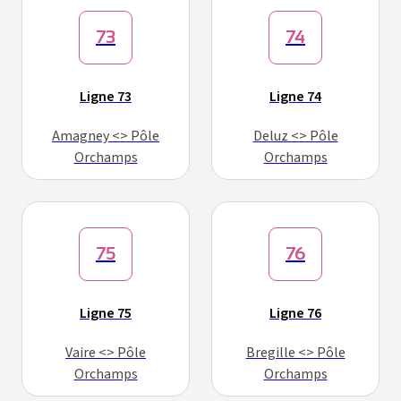
73
74
Ligne 73
Ligne 74
Amagney <> Pôle
Deluz <> Pôle
Orchamps
Orchamps
75
76
Ligne 75
Ligne 76
Vaire <> Pôle
Bregille <> Pôle
Orchamps
Orchamps