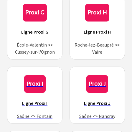
Proxi G
Proxi H
Ligne Proxi G
Ligne Proxi H
École-Valentin <>
Roche-lez-Beaupré <>
Cussey-sur-l'Ognon
Vaire
Proxi I
Proxi J
Ligne Proxi I
Ligne Proxi J
Saône <> Fontain
Saône <> Nancray