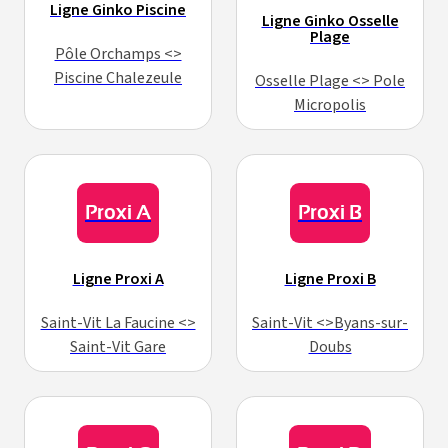
Ligne Ginko Piscine
Ligne Ginko Osselle
Plage
Pôle Orchamps <>
Piscine Chalezeule
Osselle Plage <> Pole
Micropolis
Proxi A
Proxi B
Ligne Proxi A
Ligne Proxi B
Saint-Vit La Faucine <>
Saint-Vit <>Byans-sur-
Saint-Vit Gare
Doubs