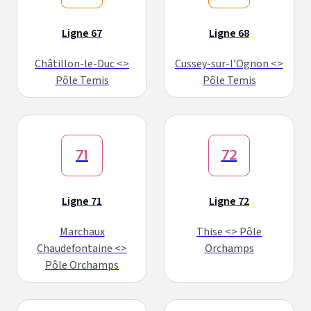
Ligne 67
Ligne 68
Châtillon-le-Duc <>
Cussey-sur-l’Ognon <>
Pôle Temis
Pôle Temis
71
72
Ligne 71
Ligne 72
Marchaux
Thise <> Pôle
Chaudefontaine <>
Orchamps
Pôle Orchamps