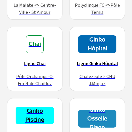
La Malate <> Centre-
Polyclinque FC <>Pôle
Ville - St Amour
Temis
Ginko
Chai
Hôpital
Ligne Chai
Ligne Ginko Hôpital
Pôle Orchamps <>
Chalezeule > CHU
Forêt de Chailluz
J.Minjoz
Ginko
Ginko
Osselle
Piscine
Plage