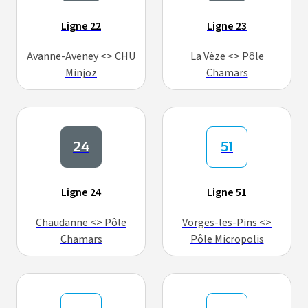
Ligne 22
Ligne 23
Avanne-Aveney <> CHU
La Vèze <> Pôle
Minjoz
Chamars
24
51
Ligne 24
Ligne 51
Chaudanne <> Pôle
Vorges-les-Pins <>
Chamars
Pôle Micropolis