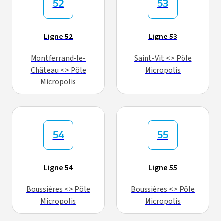
52
53
Ligne 52
Ligne 53
Montferrand-le-
Saint-Vit <> Pôle
Château <> Pôle
Micropolis
Micropolis
54
55
Ligne 54
Ligne 55
Boussières <> Pôle
Boussières <> Pôle
Micropolis
Micropolis