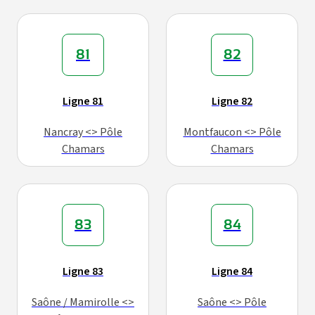
81
82
Ligne 81
Ligne 82
Nancray <> Pôle
Montfaucon <> Pôle
Chamars
Chamars
83
84
Ligne 83
Ligne 84
Saône / Mamirolle <>
Saône <> Pôle