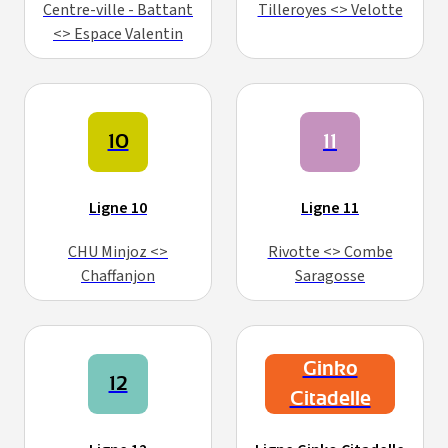
Centre-ville - Battant
Tilleroyes <> Velotte
<> Espace Valentin
10
11
Ligne 10
Ligne 11
CHU Minjoz <>
Rivotte <> Combe
Chaffanjon
Saragosse
Ginko
12
Citadelle