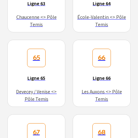
Ligne 63
Ligne 64
Chaucenne <> Pôle
École-Valentin <> Pôle
Temis
Temis
65
66
Ligne 65
Ligne 66
Devecey / Venise <>
Les Auxons <> Pôle
Pôle Temis
Temis
67
68