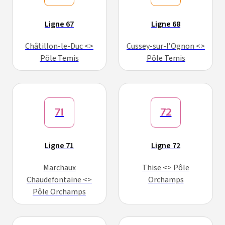
Ligne 67
Ligne 68
Châtillon-le-Duc <>
Cussey-sur-l’Ognon <>
Pôle Temis
Pôle Temis
71
72
Ligne 71
Ligne 72
Marchaux
Thise <> Pôle
Chaudefontaine <>
Orchamps
Pôle Orchamps