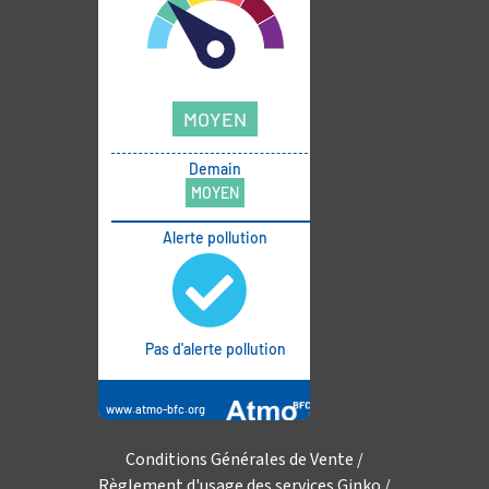
Conditions Générales de Vente
Règlement d'usage des services Ginko