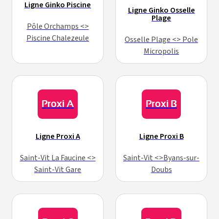
Ligne Ginko Piscine
Ligne Ginko Osselle
Plage
Pôle Orchamps <>
Piscine Chalezeule
Osselle Plage <> Pole
Micropolis
Proxi A
Proxi B
Ligne Proxi A
Ligne Proxi B
Saint-Vit La Faucine <>
Saint-Vit <>Byans-sur-
Saint-Vit Gare
Doubs