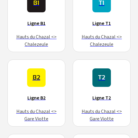
B1
T1
Ligne B1
Ligne T1
Hauts du Chazal <>
Hauts du Chazal <>
Chalezeule
Chalezeule
B2
T2
Ligne B2
Ligne T2
Hauts du Chazal <>
Hauts du Chazal <>
Gare Viotte
Gare Viotte