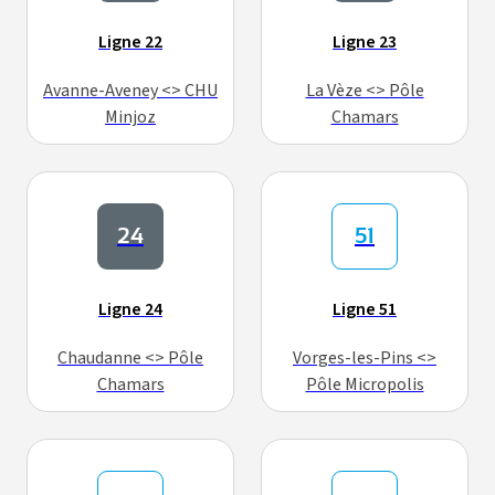
Ligne 22
Ligne 23
Avanne-Aveney <> CHU
La Vèze <> Pôle
Minjoz
Chamars
24
51
Ligne 24
Ligne 51
Chaudanne <> Pôle
Vorges-les-Pins <>
Chamars
Pôle Micropolis