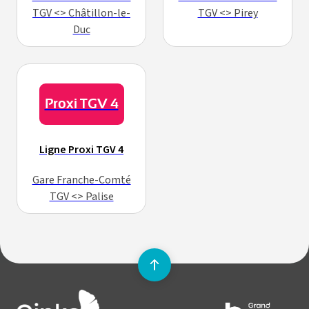
TGV <> Châtillon-le-
TGV <> Pirey
Duc
Proxi TGV 4
Ligne Proxi TGV 4
Gare Franche-Comté
TGV <> Palise
Remonter
en
Lien
haut