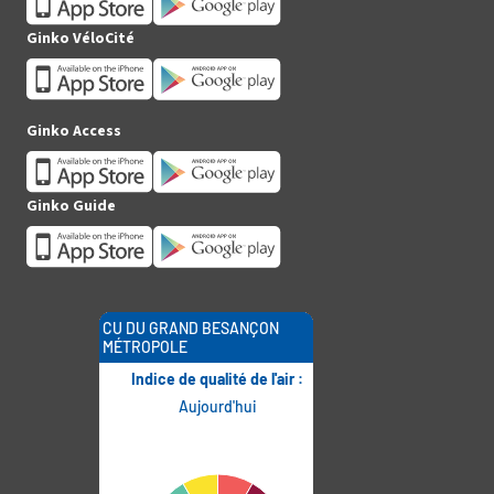
Ginko VéloCité
Ginko Access
Ginko Guide