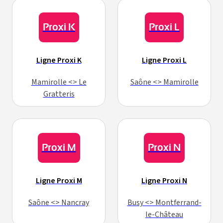
Proxi K
Proxi L
Ligne Proxi K
Ligne Proxi L
Mamirolle <> Le
Saône <> Mamirolle
Gratteris
Proxi M
Proxi N
Ligne Proxi M
Ligne Proxi N
Saône <> Nancray
Busy <> Montferrand-
le-Château