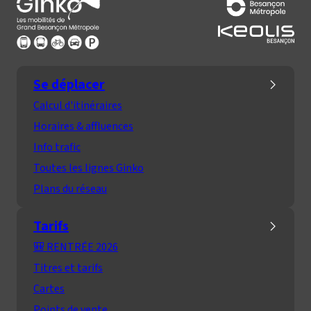
vers
de
la
la
page
page
d'accueil
Se déplacer
Calcul d'itinéraires
Horaires & affluences
Info trafic
Toutes les lignes Ginko
Plans du réseau
Tarifs
🎒 RENTRÉE 2026
Titres et tarifs
Cartes
Points de vente