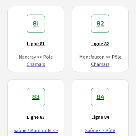
81
82
Ligne 81
Ligne 82
Nancray <> Pôle
Montfaucon <> Pôle
Chamars
Chamars
83
84
Ligne 83
Ligne 84
Saône / Mamirolle <>
Saône <> Pôle