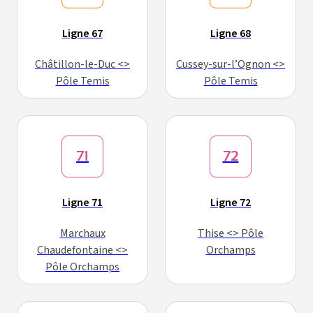
Ligne 67
Ligne 68
Châtillon-le-Duc <>
Cussey-sur-l’Ognon <>
Pôle Temis
Pôle Temis
71
72
Ligne 71
Ligne 72
Marchaux
Thise <> Pôle
Chaudefontaine <>
Orchamps
Pôle Orchamps