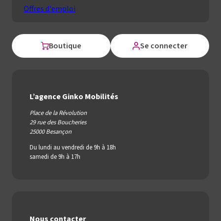
Offres d'emploi
Boutique
Se connecter
L’agence Ginko Mobilités
Place de la Révolution
29 rue des Boucheries
25000 Besançon
Du lundi au vendredi de 9h à 18h
samedi de 9h à 17h
Nous contacter