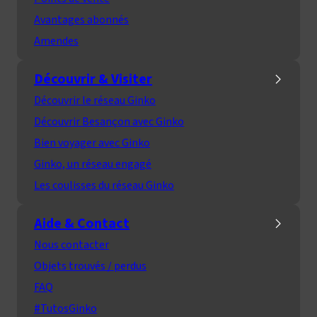
Avantages abonnés
Amendes
Découvrir & Visiter
Découvrir le réseau Ginko
Découvrir Besançon avec Ginko
Bien voyager avec Ginko
Ginko, un réseau engagé
Les coulisses du réseau Ginko
Aide & Contact
Nous contacter
Objets trouvés / perdus
FAQ
#TutosGinko