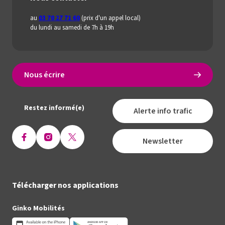
au
03 70 27 71 60
(prix d'un appel local)
du lundi au samedi de 7h à 19h
Nous écrire
Restez informé(e)
Alerte info trafic
Newsletter
Ouvrir
Ouvrir
Ouvrir
la
la
la
page
page
page
Facebook
Instagram
X
Télécharger nos applications
(Twitter)
Ginko Mobilités