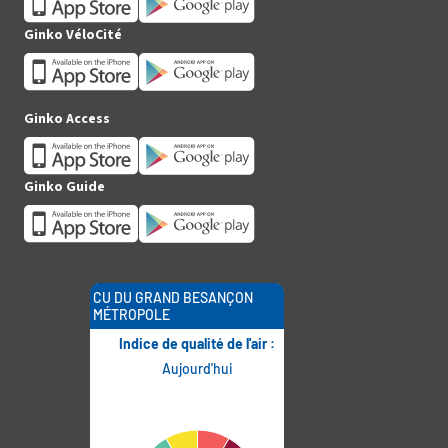
Ginko VéloCité
Ginko Access
Ginko Guide