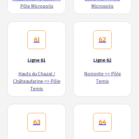
Pôle Micropolis
Micropolis
61
62
Ligne 61
Ligne 62
Hauts du Chazal /
Noironte <> Pôle
Châteaufarine <> Pôle
Temis
Temis
63
64