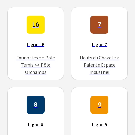
L6
7
Ligne L6
Ligne 7
Founottes <> Pôle
Hauts du Chazal <>
Temis <> Pôle
Palente Espace
Orchamps
Industriel
8
9
Ligne 8
Ligne 9