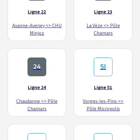
Ligne 22
Ligne 23
Avanne-Aveney <> CHU
La Vèze <> Pôle
Minjoz
Chamars
24
51
Ligne 24
Ligne 51
Chaudanne <> Pôle
Vorges-les-Pins <>
Chamars
Pôle Micropolis