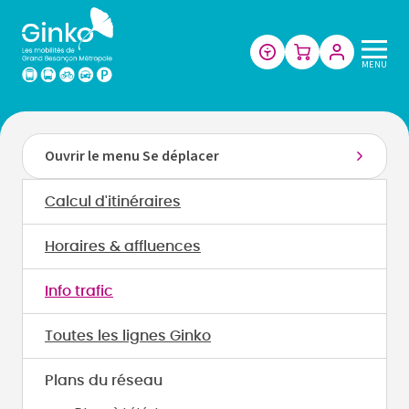
Les
MENU
mobilités
de
Grand
Besançon
Ouvrir le menu Se déplacer
Métropole
Calcul d'itinéraires
Horaires & affluences
Info trafic
Toutes les lignes Ginko
Plans du réseau