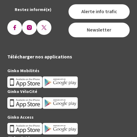
Restez informé(e)
Alerte info trafic
Newsletter
Ouvrir
Ouvrir
Ouvrir
la
la
la
page
page
page
Facebook
Instagram
X
Télécharger nos applications
(Twitter)
Ginko Mobilités
Ginko VéloCité
Ginko Access