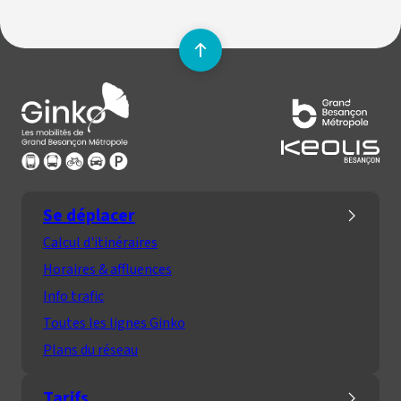
Remonter
en
Lien
haut
vers
de
la
la
page
page
d'accueil
Se déplacer
Calcul d'itinéraires
Horaires & affluences
Info trafic
Toutes les lignes Ginko
Plans du réseau
Tarifs