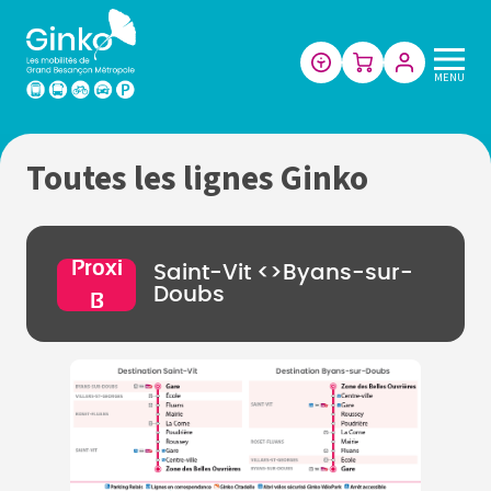
Les
MENU
mobilités
de
Grand
Toutes les lignes Ginko
Besançon
Métropole
Proxi
Saint-Vit <>Byans-sur-
Doubs
B