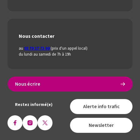
Nous contacter
au
03 70 27 71 60
(prix d'un appel local)
du lundi au samedi de 7h à 19h
Nous écrire
Restez informé(e)
Alerte info trafic
Newsletter
Ouvrir
Ouvrir
Ouvrir
la
la
la