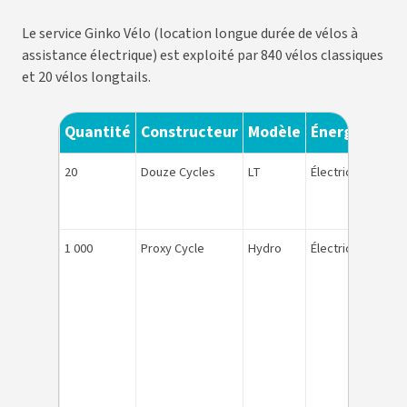
Le service Ginko Vélo (location longue durée de vélos à
assistance électrique) est exploité par 840 vélos classiques
et 20 vélos longtails.
Quantité
Constructeur
Modèle
Énergie
N° d
20
Douze Cycles
LT
Électricité
11 à 
1 à 10
1 000
Proxy Cycle
Hydro
Électricité
841 à
790 à
585 à
485 à
051 à