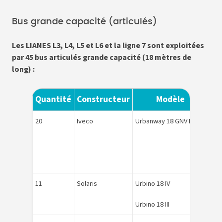
Bus grande capacité (articulés)
Les LIANES L3, L4, L5 et L6 et la ligne 7 sont exploitées
par 45 bus articulés grande capacité (18 mètres de
long) :
Quantité
Constructeur
Modèle
Én
20
Iveco
Urbanway 18 GNV BHNS
GN
11
Solaris
Urbino 18 IV
HV
Urbino 18 III
HV