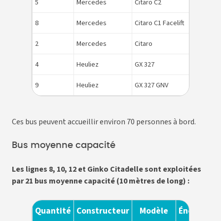
5
Mercedes
Citaro C2
HV
8
Mercedes
Citaro C1 Facelift
HV
2
Mercedes
Citaro
HV
4
Heuliez
GX 327
HV
9
Heuliez
GX 327 GNV
GN
Ces bus peuvent accueillir environ 70 personnes à bord.
Bus moyenne capacité
Les lignes 8, 10, 12 et Ginko Citadelle sont exploitées
par 21 bus moyenne capacité (10 mètres de long) :
Quantité
Constructeur
Modèle
Énergie
N