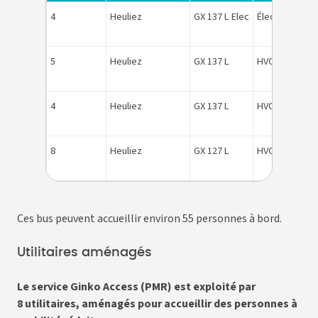
4
Heuliez
GX 137 L Elec
Électricité
55
5
Heuliez
GX 137 L
HVO
50
4
Heuliez
GX 137 L
HVO
96
8
Heuliez
GX 127 L
HVO
88
Ces bus peuvent accueillir environ 55 personnes à bord.
Utilitaires aménagés
Le service Ginko Access (PMR) est exploité par
8 utilitaires, aménagés pour accueillir des personnes à