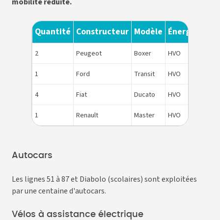
mobilité réduite.
Quantité
Constructeur
Modèle
Énergie
N° d
2
Peugeot
Boxer
HVO
22 à 
1
Ford
Transit
HVO
21
4
Fiat
Ducato
HVO
17 à 
1
Renault
Master
HVO
12
Autocars
Les lignes 51 à 87 et Diabolo (scolaires) sont exploitées
par une centaine d'autocars.
Vélos à assistance électrique