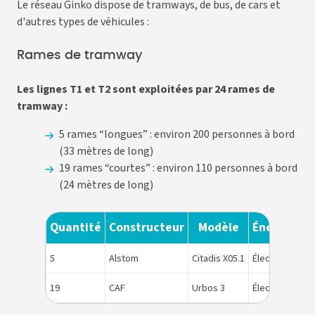
Le réseau Ginko dispose de tramways, de bus, de cars et
d'autres types de véhicules :
Rames de tramway
Les lignes T1 et T2 sont exploitées par 24 rames de
tramway :
5 rames “longues” : environ 200 personnes à bord
(33 mètres de long)
19 rames “courtes” : environ 110 personnes à bord
(24 mètres de long)
Quantité
Constructeur
Modèle
Énergie
N°
5
Alstom
Citadis X05.1
Électricité
90
19
CAF
Urbos 3
Électricité
80