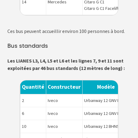
14
Mercedes
Citaro G C1
HV
Citaro G C1 Facelift
Ces bus peuvent accueillir environ 100 personnes à bord.
Bus standards
Les LIANES L3, L4, L5 et L6 et les lignes 7, 9 et 11 sont
exploitées par 46 bus standards (12 mètres de long) :
Quantité
Constructeur
Modèle
Én
2
Iveco
Urbanway 12 GNV BHNS
GN
6
Iveco
Urbanway 12 GNV BHNS
GN
10
Iveco
Urbanway 12 BHNS
HV