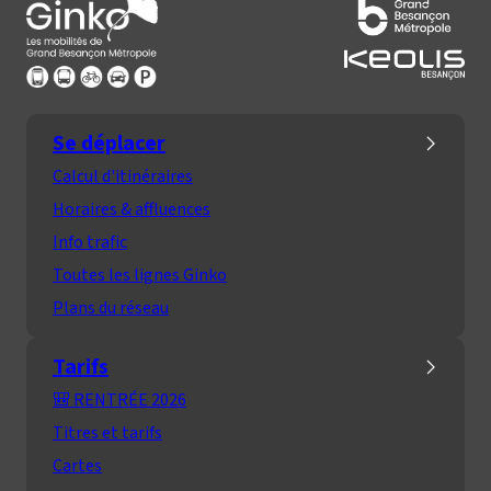
haut
vers
de
la
la
page
page
d'accueil
Se déplacer
Calcul d'itinéraires
Horaires & affluences
Info trafic
Toutes les lignes Ginko
Plans du réseau
Tarifs
🎒 RENTRÉE 2026
Titres et tarifs
Cartes