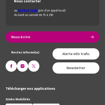
Nous contacter
au
03 70 27 71 60
(prix d'un appel local)
du lundi au samedi de 7h à 19h
Nous écrire
Restez informé(e)
Alerte info trafic
Newsletter
Ouvrir
Ouvrir
Ouvrir
la
la
la
page
page
page
Facebook
Instagram
X
Télécharger nos applications
(Twitter)
Ginko Mobilités