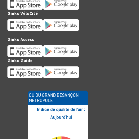
Ginko VéloCité
Ginko Access
Ginko Guide