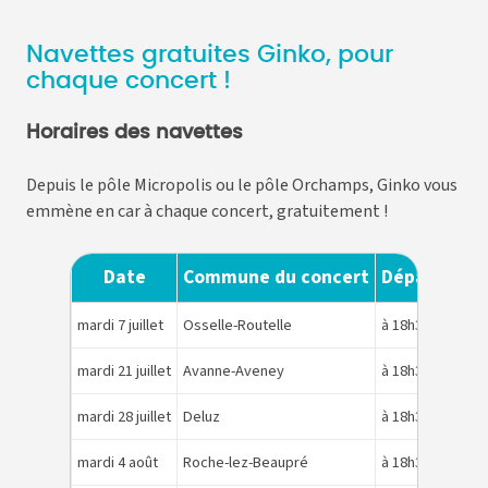
Navettes gratuites Ginko, pour
chaque concert !
Horaires des navettes
Depuis le pôle Micropolis ou le pôle Orchamps, Ginko vous
emmène en car à chaque concert, gratuitement !
Date
Commune du concert
Départ de l
mardi 7 juillet
Osselle-Routelle
à 18h30 du pôle 
mardi 21 juillet
Avanne-Aveney
à 18h30 du pôle 
mardi 28 juillet
Deluz
à 18h30 du pôl
mardi 4 août
Roche-lez-Beaupré
à 18h30 du pôl