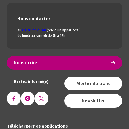
Nous contacter
au
03 70 27 71 60
(prix d'un appel local)
du lundi au samedi de 7h à 19h
Nous écrire
Restez informé(e)
Alerte info trafic
Newsletter
Ouvrir
Ouvrir
Ouvrir
la
la
la
page
page
page
Facebook
Instagram
X
Télécharger nos applications