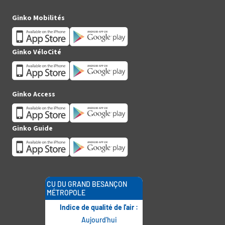
(Twitter)
Ginko Mobilités
Ginko VéloCité
Ginko Access
Ginko Guide