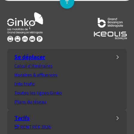
Remonter
en
Lien
haut
vers
de
la
la
page
page
d'accueil
Se déplacer
Calcul d'itinéraires
Horaires & affluences
Info trafic
Toutes les lignes Ginko
Plans du réseau
Tarifs
🎒 RENTRÉE 2026