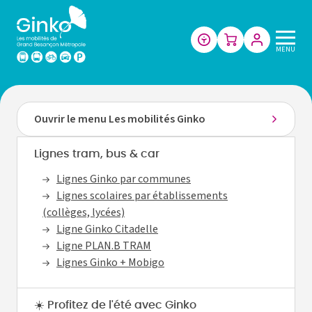
Les
MENU
mobilités
de
Grand
Besançon
Ouvrir le menu Les mobilités Ginko
Métropole
Lignes tram, bus & car
Lignes Ginko par communes
Lignes scolaires par établissements
(collèges, lycées)
Ligne Ginko Citadelle
Ligne PLAN.B TRAM
Lignes Ginko + Mobigo
☀️ Profitez de l'été avec Ginko